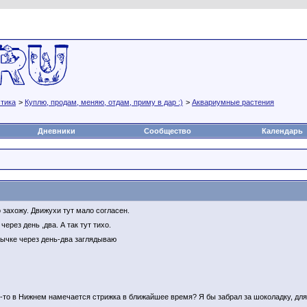
ить олиголеписов ?
а
Статьи
Блоги
Группы
Чат
Видео
Файлы
м!
 !!!
ившим Новым годом и Рождеством! Будьте здоровы!!
раля! Будем здравы Бояри!
ашего форума поздравляю с 8 Марта!!!!
тика
>
Куплю, продам, меняю, отдам, приму в дар :)
>
Аквариумные растения
 тут
Дневники
Сообщество
Календарь
т? На сайт забили? Лексус молчит!
 Почему нет то ))
.
охоже. Наташ, как вы тут?
 захожу. Движухи тут мало согласен.
через день ,два. А так тут тихо.
вычке через день-два заглядываю
го-то в Нижнем намечается стрижка в ближайшее время? Я бы забрал за шоколадку, для