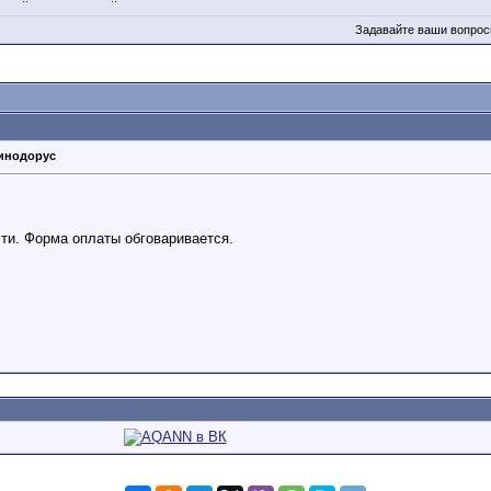
е найдешь, приезжай, у меня всегда есть.
ком Победы!!! Здоровья, счастья, любви и мирного неба над головой!!!
Задавайте ваши вопрос
о , у меня много крипт.
хинодорус
сти. Форма оплаты обговаривается.