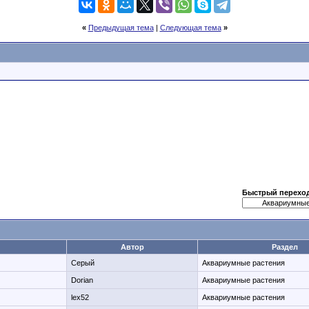
«
Предыдущая тема
|
Следующая тема
»
Быстрый перехо
Автор
Раздел
Серый
Аквариумные растения
Dorian
Аквариумные растения
lex52
Аквариумные растения