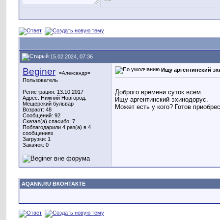
Привет. Если н
[04-05-26, 16:14]
Серж66
Всех с Праздни
[09-05-26, 09:48]
Теко
Смотря что над
[09-05-26, 22:01]
Натиа
15.02.2024, 07:36
Beginer
Ищу аргентинский э
=Александр=
Пользователь
Доброго времени суток всем.
Регистрация: 13.10.2017
Адрес: Нижний Новгород.
Ищу аргентинский эхинодорус.
Мещерский бульвар
Может есть у кого? Готов приобре
Возраст: 48
Сообщений: 92
Сказал(а) спасибо: 7
Поблагодарили 4 раз(а) в 4
сообщениях
Загрузки: 1
Закачек: 0
AQANN.RU ВКОНТАКТЕ