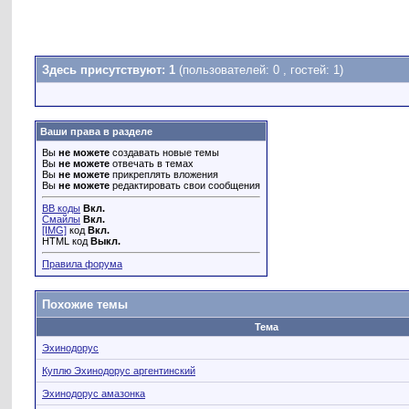
Здесь присутствуют: 1
(пользователей: 0 , гостей: 1)
Ваши права в разделе
Вы
не можете
создавать новые темы
Вы
не можете
отвечать в темах
Вы
не можете
прикреплять вложения
Вы
не можете
редактировать свои сообщения
BB коды
Вкл.
Смайлы
Вкл.
[IMG]
код
Вкл.
HTML код
Выкл.
Правила форума
Похожие темы
Тема
Эхинодорус
Куплю Эхинодорус аргентинский
Эхинодорус амазонка