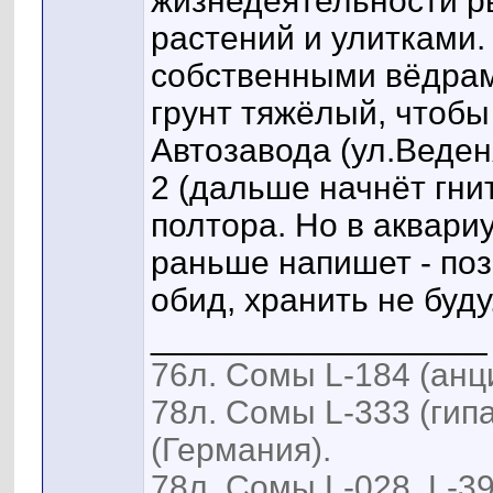
жизнедеятельности ры
растений и улитками.
собственными вёдрами
грунт тяжёлый, чтобы
Автозавода (ул.Веден
2 (дальше начнёт гни
полтора. Но в аквариу
раньше напишет - позв
обид, хранить не буду
__________________
76л. Сомы L-184 (анц
78л. Сомы L-333 (ги
(Германия).
78л. Сомы L-028, L-39