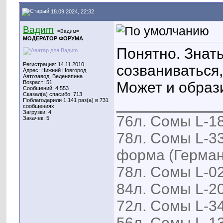
18.09.2024, 22:32
Вадиm
=Вадим=
МОДЕРАТОР ФОРУМА
Понятно. Знат
Регистрация: 14.11.2010
созваниваться,
Адрес: Нижний Новгород,
Автозавод, Веденяпина
Возраст: 51
Может и образ
Сообщений: 4,553
Сказал(а) спасибо: 713
____________
Поблагодарили 1,141 раз(а) в 731
сообщениях
Загрузки: 4
76л. Сомы L-18
Закачек: 5
78л. Сомы L-33
форма (Герман
78л. Сомы L-02
84л. Сомы L-20
72л. Сомы L-34
56л. Сомы L-13