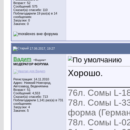
Возраст: 52
Сообщений: 575
Сказал(а) спасибо: 110
Поблагодарили 19 раз(а) в 14
сообщениях
Загрузки: 0
Закачек: 0
17.06.2017, 19:27
Вадиm
=Вадим=
МОДЕРАТОР ФОРУМА
Хорошо.
Регистрация: 14.11.2010
____________
Адрес: Нижний Новгород,
Автозавод, Веденяпина
Возраст: 51
76л. Сомы L-18
Сообщений: 4,553
Сказал(а) спасибо: 713
78л. Сомы L-33
Поблагодарили 1,141 раз(а) в 731
сообщениях
Загрузки: 4
форма (Герман
Закачек: 5
78л. Сомы L-02