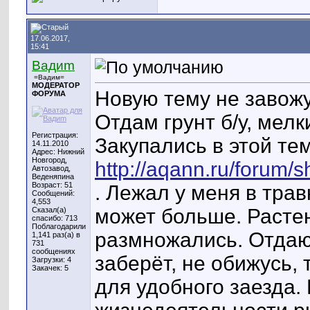
17.06.2017,
15:41
Вадиm
=Вадим=
МОДЕРАТОР
Новую тему не завожу
ФОРУМА
Отдам грунт б/у, мелк
Регистрация:
Закупались в этой тем
14.11.2010
Адрес: Нижний
Новгород,
http://aqann.ru/foru
Автозавод,
Веденяпина
Возраст: 51
. Лежал у меня в трав
Сообщений:
4,553
может больше. Растен
Сказал(а)
спасибо: 713
Поблагодарили
размножались. Отдаю
1,141 раз(а) в
731
сообщениях
заберёт, не обижусь,
Загрузки: 4
Закачек: 5
для удобного заезда.