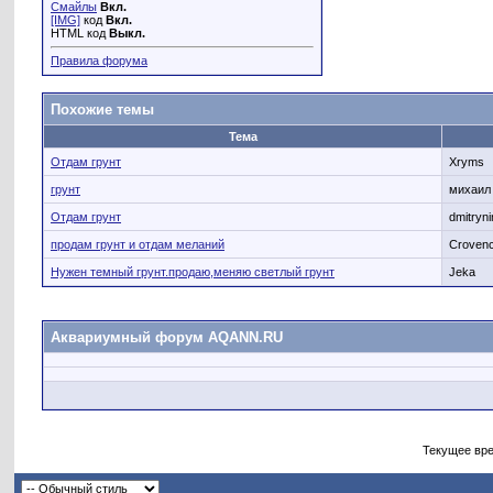
Смайлы
Вкл.
[IMG]
код
Вкл.
HTML код
Выкл.
Правила форума
Похожие темы
Тема
Отдам грунт
Xryms
грунт
михаил
Отдам грунт
dmitryni
продам грунт и отдам меланий
Crovenc
Нужен темный грунт.продаю,меняю светлый грунт
Jeka
Аквариумный форум AQANN.RU
Текущее вр