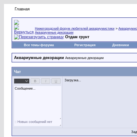
Главная
Правила форума
Новое на форуме
Живая лент
Нижегородский форум любителей аквариумистики
>
Аквариумис
Аквариумные декорации
Отдам грунт
Все темы форума
Регистрация
Дневники
Аквариумные декорации
Аквариумные декорации
Чат
Загрузка...
Зад