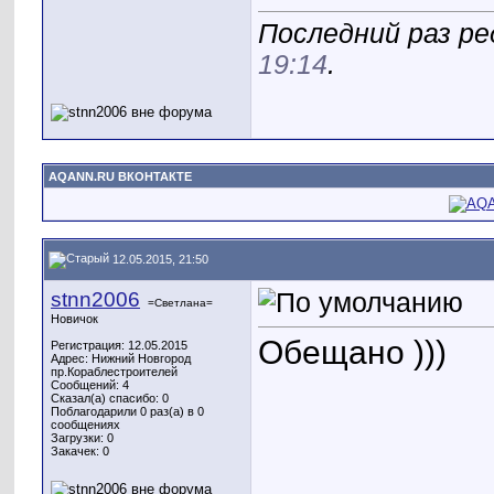
Последний раз ре
19:14
.
AQANN.RU ВКОНТАКТЕ
12.05.2015, 21:50
stnn2006
=Светлана=
Новичок
Обещано )))
Регистрация: 12.05.2015
Адрес: Нижний Новгород
пр.Кораблестроителей
Сообщений: 4
Сказал(а) спасибо: 0
Поблагодарили 0 раз(а) в 0
сообщениях
Загрузки: 0
Закачек: 0