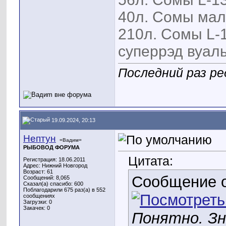
40л. Сомы мал
210л. Сомы L-1
суперрэд вуаль
Последний раз ре
19.09.2024, 20:13
Нептун
=Вадим=
РЫБОВОД ФОРУМА
Цитата:
Регистрация: 18.06.2011
Адрес: Нижний Новгород
Возраст: 61
Сообщение 
Сообщений: 8,065
Сказал(а) спасибо: 600
Поблагодарили 675 раз(а) в 552
сообщениях
Загрузки: 0
Закачек: 0
Понятно. Зн