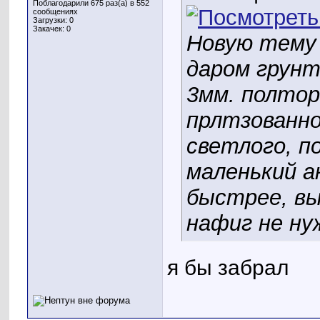
Поблагодарили 675 раз(а) в 552
сообщениях
Загрузки: 0
Закачек: 0
Новую тему
даром грунт
3мм. полтор
прлтзованно
светлого, п
маленький а
быстрее, в
нафиг не ну
я бы забрал