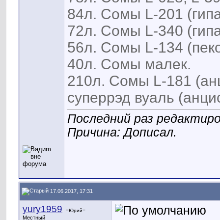
84л. Сомы L-201 (гип
72л. Сомы L-340 (гип
56л. Сомы L-134 (пеко
40л. Сомы малек.
210л. Сомы L-181 (анц
суперрэд вуаль (анцис
Последний раз редактиро
Причина: Дописал.
17.06.2017, 17:31
yury1959
=Юрий=
Местный