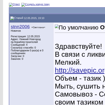
12.05.2015, 19:10
stnn2006
О
=Светлана=
Новичок
Регистрация: 12.05.2015
Адрес: Нижний Новгород
пр.Кораблестроителей
Здравствуйте!
Сообщений: 4
Сказал(а) спасибо: 0
Поблагодарили 0 раз(а) в 0
В связи с ликв
сообщениях
Загрузки: 0
Закачек: 0
Мелкий.
http://savepic.
Объем - тазик )
Мыть, сушить н
Самовывоз - С
своим тазиком 