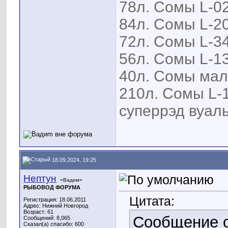
78л. Сомы L-02
84л. Сомы L-20
72л. Сомы L-34
56л. Сомы L-13
40л. Сомы мал
210л. Сомы L-1
суперрэд вуаль
18.09.2024, 19:25
Нептун
=Вадим=
РЫБОВОД ФОРУМА
Цитата:
Регистрация: 18.06.2011
Адрес: Нижний Новгород
Возраст: 61
Сообщение 
Сообщений: 8,065
Сказал(а) спасибо: 600