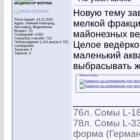
МОДЕРАТОР ФОРУМА
Новую тему за
Регистрация: 14.11.2010
мелкой фракци
Адрес: Нижний Новгород,
Автозавод, Веденяпина
Возраст: 51
майонезных вед
Сообщений: 4,553
Сказал(а) спасибо: 713
Целое ведёрко 
Поблагодарили 1,141 раз(а) в 731
сообщениях
Загрузки: 4
маленький акв
Закачек: 5
выбрасывать ж
Миниатюры
____________
76л. Сомы L-18
78л. Сомы L-33
форма (Герман