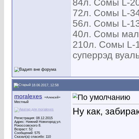
84л. Сомы L-20
72л. Сомы L-34
56л. Сомы L-13
40л. Сомы мал
210л. Сомы L-1
суперрэд вуаль
18.06.2017, 12:58
moralexes
=Алексей=
Местный
Ну как, забира
Регистрация: 08.12.2015
Адрес: Нижний Новогород ул.
Рокоссовского 8.
Возраст: 52
Сообщений: 575
Сказал(а) спасибо: 110