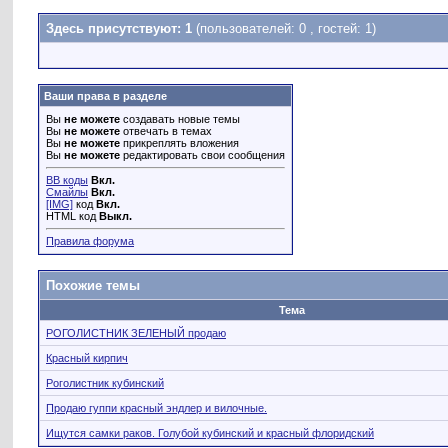
Здесь присутствуют: 1
(пользователей: 0 , гостей: 1)
Ваши права в разделе
Вы
не можете
создавать новые темы
Вы
не можете
отвечать в темах
Вы
не можете
прикреплять вложения
Вы
не можете
редактировать свои сообщения
BB коды
Вкл.
Смайлы
Вкл.
[IMG]
код
Вкл.
HTML код
Выкл.
Правила форума
Похожие темы
Тема
РОГОЛИСТНИК ЗЕЛЕНЫЙ продаю
Красный кирпич
Роголистник кубинский
Продаю гуппи красный эндлер и вилочные.
Ищутся самки раков. Голубой кубинский и красный флоридский