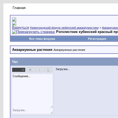
Главная
Правила форума
Новое на форуме
Живая лент
Нижегородский форум любителей аквариумистики
>
Аквариумис
Роголистник кубинский красный п
Все темы форума
Регистрация
Аквариумные растения
Аквариумные растения
Чат
Загрузка...