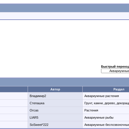
Быстрый перехо
Автор
Раздел
Владимир2
Аквариумные растения
Степашка
Грунт, камни, дерево, декорац
Orcas
Растения
LIAR5
Аквариумные рыбы
SoSweet*222
Аквариумные беспозвоночны