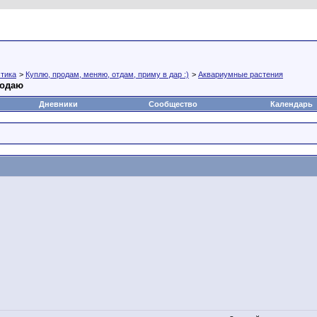
а
Статьи
Блоги
Группы
Чат
Видео
Файлы
тика
>
Куплю, продам, меняю, отдам, приму в дар :)
>
Аквариумные растения
родаю
Дневники
Сообщество
Календарь