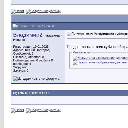
19.01.2025, 14:20
Владимир2
Роголистник кубинс
=Владимир=
Новичок
Продаю роголистник кубинский кра
Регистрация: 19.01.2025
Адрес: Нижний Новгород
Миниатюры
Сообщений: 3
Сказал(а) спасибо: 0
Поблагодарили 0 раз(а) в 0
сообщениях
Загрузки: 0
Закачек: 0
AQANN.RU ВКОНТАКТЕ