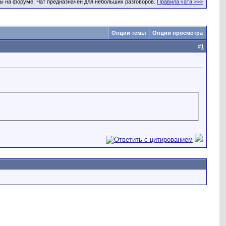
ы на форуме. Чат предназначен для небольших разговоров.
Правила чата >>>
Опции темы
Опции просмотра
#
1