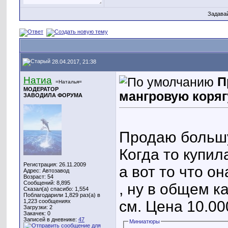
Задава
28.04.2017, 21:38
Натиа
П
=Наталья=
МОДЕРАТОР
мангровую коряг
ЗАВОДИЛА ФОРУМА
Продаю большую
Когда то купил
Регистрация: 26.11.2009
а вот то что о
Адрес: Автозавод
Возраст: 54
Сообщений: 8,895
, ну в общем ка
Сказал(а) спасибо: 1,554
Поблагодарили 1,829 раз(а) в
см. Цена 10.00
1,223 сообщениях
Загрузки: 2
Закачек: 0
Записей в дневнике:
47
Миниатюры