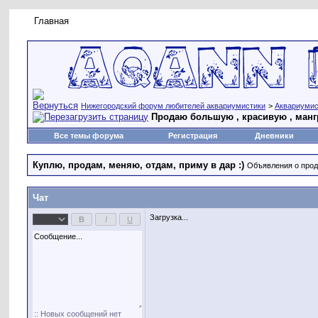
Главная
Правила форума
Новое на форуме
Живая лент
Нижегородский форум любителей аквариумистики
>
Аквариумис
Продаю большую , красивую , манг
Все темы форума
Регистрация
Дневники
Куплю, продам, меняю, отдам, приму в дар :)
Объявления о прода
Чат
Загрузка...