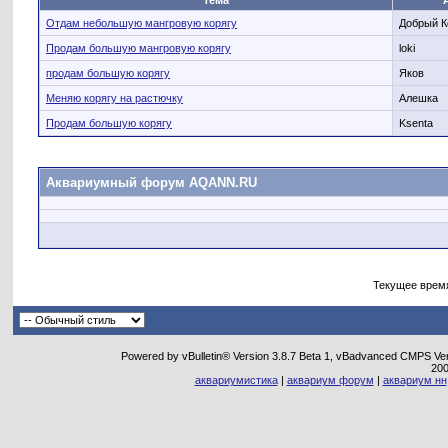
Тема
Отдам небольшую мангровую корягу
Добрый К
Продам большую мангровую корягу
loki
продам большую корягу
Яков
Меняю корягу на растючку
Алешка
Продам большую корягу
Ksenta
Аквариумный форум AQANN.RU
Текущее врем
Powered by vBulletin® Version 3.8.7 Beta 1, vBadvanced CMPS Vers
20
аквариумистика
|
аквариум форум
|
аквариум нн