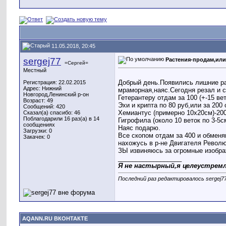
11.05.2018, 20:45
sergej77
Растения-продам,или
=Сергей=
Местный
Добрый день.Появились лишние ра
Регистрация: 22.02.2015
Адрес: Нижний
мраморная,наяс.Сегодня резал и с
Новгород,Ленинский р-он
Гетерантеру отдам за 100 (+-15 ве
Возраст: 49
Эхи и крипта по 80 руб,или за 20
Сообщений: 420
Хемиантус (примерно 10х20см)-20
Сказал(а) спасибо: 46
Поблагодарили 16 раз(а) в 14
Гигрофила (около 10 веток по 3-5с
сообщениях
Наяс подарю.
Загрузки: 0
Все скопом отдам за 400 и обменя
Закачек: 0
нахожусь в р-не Двигателя Револ
ЗЫ извиняюсь за огромные изобра
__________________
Я не настырный,я целеустрем
Последний раз редактировалось sergej77
AQANN.RU ВКОНТАКТЕ