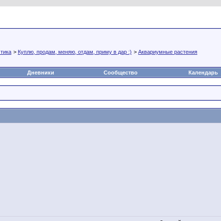
а
Статьи
Блоги
Группы
Чат
Видео
Файлы
тика
>
Куплю, продам, меняю, отдам, приму в дар :)
>
Аквариумные растения
Дневники
Сообщество
Календарь