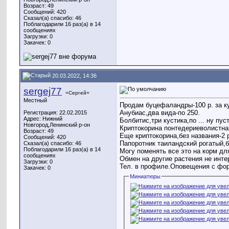
Возраст: 49
Сообщений: 420
Сказал(а) спасибо: 46
Поблагодарили 16 раз(а) в 14
сообщениях
Загрузки: 0
Закачек: 0
20.03.2022, 14:36
sergej77
=Сергей=
Местный
Продам буцефаландры-100 р. за ку
Анубиас,два вида-по 250.
Регистрация: 22.02.2015
Адрес: Нижний
Болбитис,три кустика,по ... ну пус
Новгород,Ленинский р-он
Криптокорина понтедериеволистная
Возраст: 49
Еще криптокорина,без названия-2 р
Сообщений: 420
Папоротник таиландский рогатый,б
Сказал(а) спасибо: 46
Поблагодарили 16 раз(а) в 14
Могу поменять все это на корм дл
сообщениях
Обмен на другие растения не инте
Загрузки: 0
Тел. в профиле.Оповещения с фор
Закачек: 0
Миниатюры