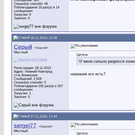
Сообщений: 420
Сказал(а) спасибо: 46
Поблагодарили 16 раз(а) в 14
сообщениях
Загрузки: 0
Закачек: 0
26.11.2019, 21:48
Серый
=Сергей=
Местный
Цитата:
!У меня сильно разросся эхин
Регистрация: 28.11.2010
Адрес: Нижний Новгород
названия его есть?
ст.м.Ленинская
Сообщений: 2,509
Сказал(а) спасибо: 5
Поблагодарили 292 раз(а) в 207
сообщениях
Загрузки: 1
Закачек: 0
27.11.2019, 17:44
sergej77
=Сергей=
Местный
Цитата: