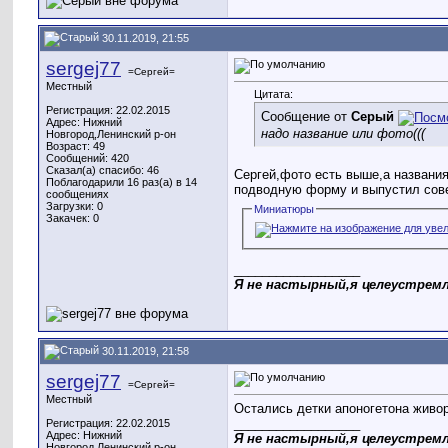
30.11.2019, 21:55
sergej77
=Сергей=
Местный
Цитата:
Регистрация: 22.02.2015
Сообщение от
Серый
Адрес: Нижний
надо название или фото(((
Новгород,Ленинский р-он
Возраст: 49
Сообщений: 420
Сказал(а) спасибо: 46
Сергей,фото есть выше,а названи
Поблагодарили 16 раз(а) в 14
подводную форму и выпустил сове
сообщениях
Загрузки: 0
Миниатюры
Закачек: 0
__________________
Я не настырный,я целеустрем
30.11.2019, 21:58
sergej77
=Сергей=
Местный
Остались детки апоногетона живор
__________________
Регистрация: 22.02.2015
Адрес: Нижний
Я не настырный,я целеустрем
Новгород,Ленинский р-он