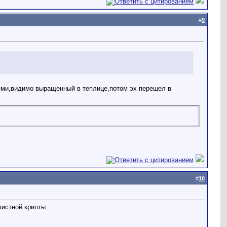
#
9
ьями,видимо выращенный в теплице,потом эх перешел в
#
10
листной крипты.