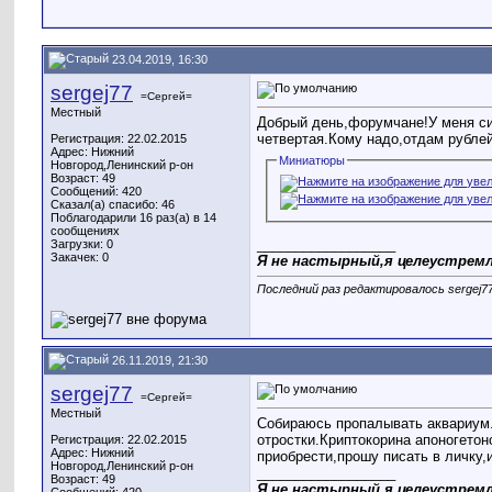
23.04.2019, 16:30
sergej77
=Сергей=
Местный
Добрый день,форумчане!У меня сил
четвертая.Кому надо,отдам рублей 
Регистрация: 22.02.2015
Адрес: Нижний
Миниатюры
Новгород,Ленинский р-он
Возраст: 49
Сообщений: 420
Сказал(а) спасибо: 46
Поблагодарили 16 раз(а) в 14
сообщениях
__________________
Загрузки: 0
Закачек: 0
Я не настырный,я целеустрем
Последний раз редактировалось sergej77
26.11.2019, 21:30
sergej77
=Сергей=
Местный
Собираюсь пропалывать аквариум.
отростки.Криптокорина апоногето
Регистрация: 22.02.2015
Адрес: Нижний
приобрести,прошу писать в личку,
Новгород,Ленинский р-он
__________________
Возраст: 49
Я не настырный,я целеустрем