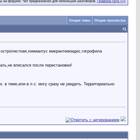
ы на форуме. Чат предназначен для небольших разговоров.
Правила чата >>>
Опции темы
Опции просмотра
#
1
а остролистная,хемиантус микрантемоидес,гигрофила
рать,не вписался после перестановки!
. в теме,или в л.с. могу сразу не увидеть. Территориально