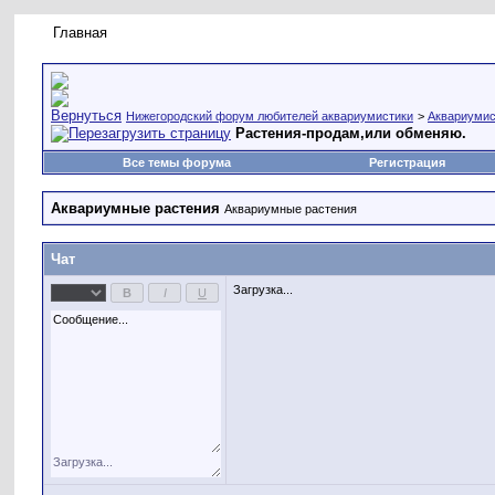
Главная
Правила форума
Новое на форуме
Живая лент
Нижегородский форум любителей аквариумистики
>
Аквариумис
Растения-продам,или обменяю.
Все темы форума
Регистрация
Аквариумные растения
Аквариумные растения
Чат
Загрузка...