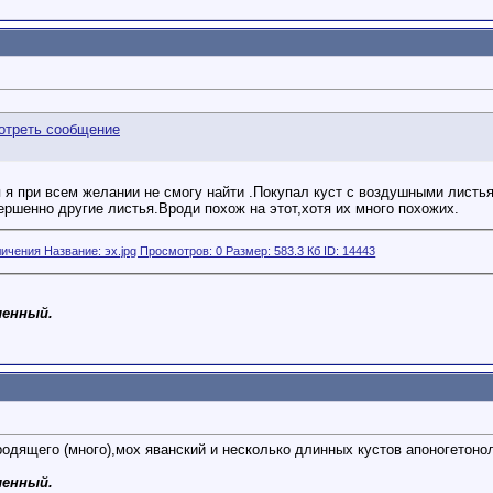
я я при всем желании не смогу найти .Покупал куст с воздушными лист
ршенно другие листья.Вроди похож на этот,хотя их много похожих.
ленный.
одящего (много),мох яванский и несколько длинных кустов апоногетоно
ленный.