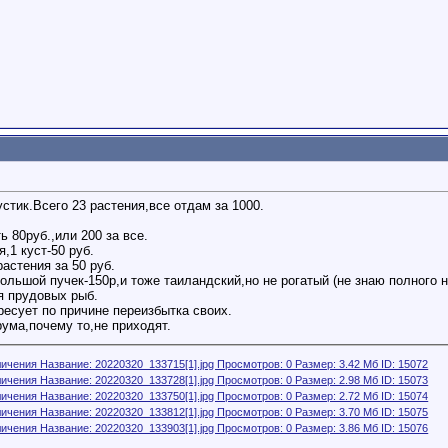
стик.Всего 23 растения,все отдам за 1000.
ть 80руб.,или 200 за все.
,1 куст-50 руб.
астения за 50 руб.
ольшой пучек-150р,и тоже таиландский,но не рогатый (не знаю полного н
я прудовых рыб.
ресует по причине переизбытка своих.
ума,почему то,не приходят.