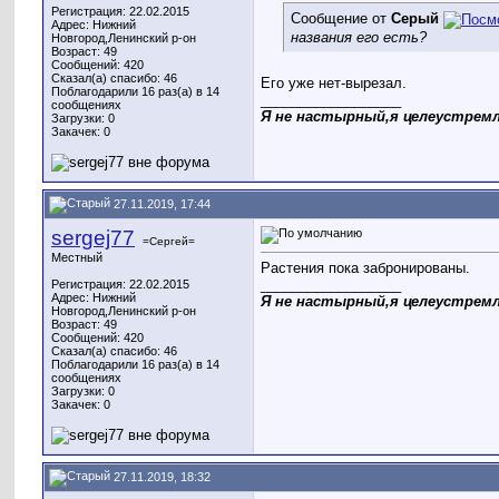
Регистрация: 22.02.2015
Сообщение от
Серый
Адрес: Нижний
названия его есть?
Новгород,Ленинский р-он
Возраст: 49
Сообщений: 420
Сказал(а) спасибо: 46
Его уже нет-вырезал.
Поблагодарили 16 раз(а) в 14
__________________
сообщениях
Я не настырный,я целеустрем
Загрузки: 0
Закачек: 0
27.11.2019, 17:44
sergej77
=Сергей=
Местный
Растения пока забронированы.
__________________
Регистрация: 22.02.2015
Адрес: Нижний
Я не настырный,я целеустрем
Новгород,Ленинский р-он
Возраст: 49
Сообщений: 420
Сказал(а) спасибо: 46
Поблагодарили 16 раз(а) в 14
сообщениях
Загрузки: 0
Закачек: 0
27.11.2019, 18:32