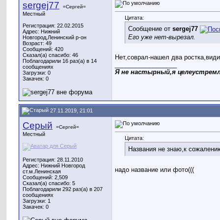
sergej77
=Сергей=
Местный
Цитата:
Регистрация: 22.02.2015
Сообщение от
sergej77
Адрес: Нижний
Его уже нет-вырезал.
Новгород,Ленинский р-он
Возраст: 49
Сообщений: 420
Сказал(а) спасибо: 46
Нет,соврал-нашел два ростка,види
Поблагодарили 16 раз(а) в 14
__________________
сообщениях
Я не настырный,я целеустрем
Загрузки: 0
Закачек: 0
27.11.2019, 21:01
Серый
=Сергей=
Местный
Цитата:
Названия не знаю,к сожалени
Регистрация: 28.11.2010
Адрес: Нижний Новгород
надо название или фото(((
ст.м.Ленинская
Сообщений: 2,509
Сказал(а) спасибо: 5
Поблагодарили 292 раз(а) в 207
сообщениях
Загрузки: 1
Закачек: 0