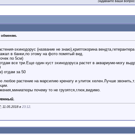
Задавайте ваши вопрос
 обменяю.
стения-эхинодорус (название не знаю),криптокорина вендта,гетерантер
ажал в банки,по этому на фото помятый вид.
точек по 5см)
0 отдам все три.Еще один куст эхинодоруса растет в аквариуме-могу выд
0
м) отдам за 50
ю любое растение на марсилию кренату и улиток хелен.Лучше звонить,т.к
юции.
жения,миниатюры почему то не грузятся,глюк,видимо.
ленный.
; 11.05.2018 в
23:12
.