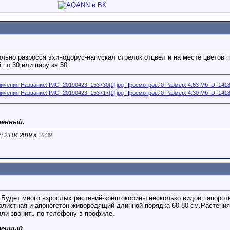
ьно разросся эхинодорус-напускал стрелок,отцвел и на месте цветов по
по 30,или пару за 50.
ленный.
; 23.04.2019 в
16:39
.
Будет много взрослых растений-криптокорины несколько видов,папоротн
нолистная и апоногетон живородящий длинной порядка 60-80 см.Растени
или звонить по телефону в профиле.
ленный.