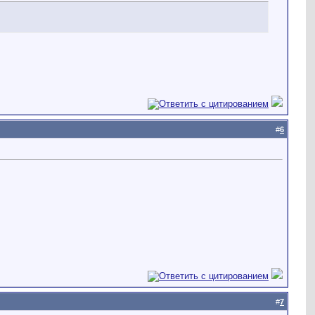
#
6
#
7