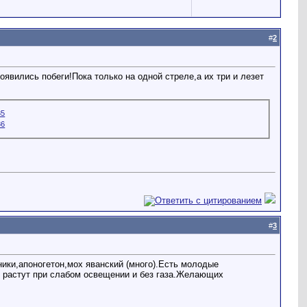
#
2
явились побеги!Пока только на одной стреле,а их три и лезет
#
3
ики,апоногетон,мох яванский (много).Есть молодые
я растут при слабом освещении и без газа.Желающих