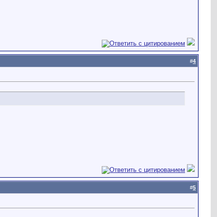
#
4
#
5