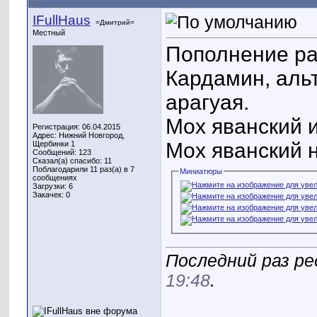
IFullHaus
=Дмитрий=
Местный
Пополнение р
Кардамин, аль
арагуая.
Мох яванский 
Регистрация: 06.04.2015
Адрес: Нижний Новгород,
Мох яванский н
Щербинки 1
Сообщений: 123
Сказал(а) спасибо: 11
Поблагодарили 11 раз(а) в 7
Миниатюры
сообщениях
Загрузки: 6
Закачек: 0
Последний раз ред
19:48
.