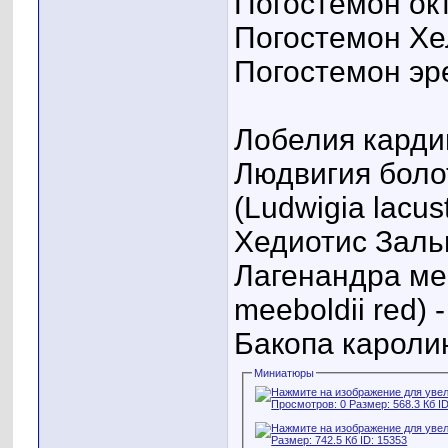
Погостемон окт
Погостемон Хел
Погостемон эре
Лобелия кардина
Людвигия боло
(Ludwigia lacust
Хедиотис Зальц
Лагенандра ме
meeboldii red) 
Бакопа каролин
Миниатюры