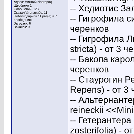
Адрес: Нижний Новгород,
-- Хедиотис За
Щербинки 1
Сообщений: 123
Сказал(а) спасибо: 11
-- Гигрофила си
Поблагодарили 11 раз(а) в 7
сообщениях
Загрузки: 6
черенков
Закачек: 0
-- Гигрофила 
stricta) - от 3 
-- Бакопа карол
черенков
-- Стаурогин Р
Repens) - от 3
-- Альтернанте
reineckii <<Min
-- Гетерантера
zosterifolia) - 