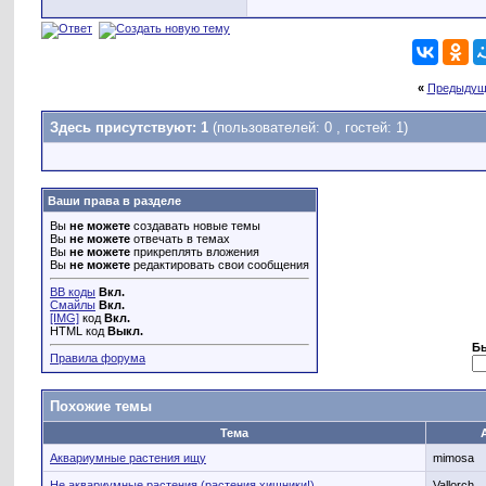
«
Предыдущ
Здесь присутствуют: 1
(пользователей: 0 , гостей: 1)
Ваши права в разделе
Вы
не можете
создавать новые темы
Вы
не можете
отвечать в темах
Вы
не можете
прикреплять вложения
Вы
не можете
редактировать свои сообщения
BB коды
Вкл.
Смайлы
Вкл.
[IMG]
код
Вкл.
HTML код
Выкл.
Б
Правила форума
Похожие темы
Тема
Аквариумные растения ищу
mimosa
Не аквариумные растения (растения хищники!)
Vallorch