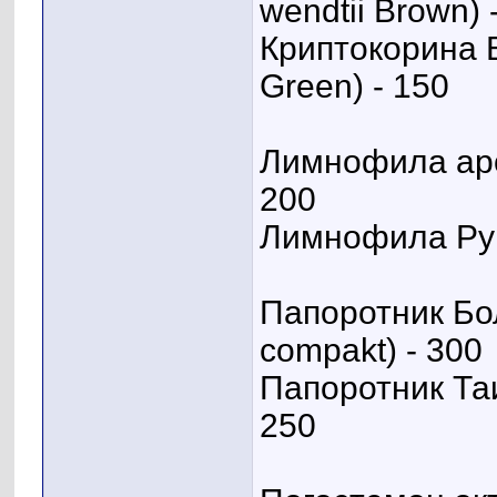
wendtii Brown) 
Криптокорина В
Green) - 150
Лимнофила аром
200
Лимнофила Руго
Папоротник Болб
сompakt) - 300
Папоротник Таи
250