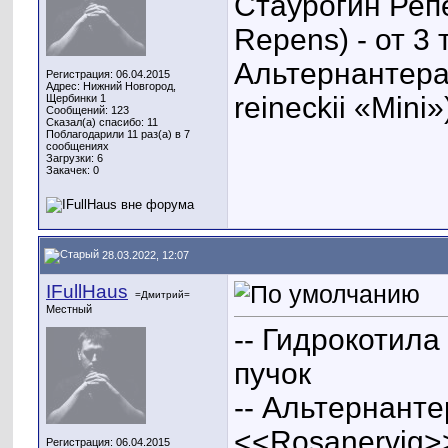
Стаурогин Репе
Repens) - от 3 
Альтернантера 
Регистрация: 06.04.2015
Адрес: Нижний Новгород,
reineckii «Mini»
Щербинки 1
Сообщений: 123
Сказал(а) спасибо: 11
Поблагодарили 11 раз(а) в 7
сообщениях
Загрузки: 6
Закачек: 0
28.03.2022, 12:07
IFullHaus
=Дмитрий=
Местный
-- Гидрокотила 
пучок
-- Альтернанте
<<Rosanervig>>
Регистрация: 06.04.2015