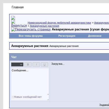
Главная
Правила форума
Новое на форуме
Живая лент
Нижегородский форум любителей аквариумистики
>
Аквариумис
>
Аквариумные растения
Аквариумные растения (сухая форм
Все темы форума
Регистрация
Дневники
Аквариумные растения
Аквариумные растения
Чат
Загрузка...
Задава