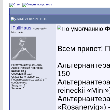
24.10.2021, 11:45
IFullHaus
Ф
=Дмитрий=
Местный
Всем привет! 
Альтернантера 
Регистрация: 06.04.2015
Адрес: Нижний Новгород,
Щербинки 1
150
Сообщений: 123
Сказал(а) спасибо: 11
Альтернантера 
Поблагодарили 11 раз(а) в 7
сообщениях
Загрузки: 6
reineckii «Mini»
Закачек: 0
Альтернантера 
«Rosanervig») 