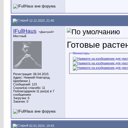
12.12.2023, 21:40
IFullHaus
=Дмитрий=
Местный
Готовые расте
Миниатюры
Регистрация: 06.04.2015
Адрес: Нижний Новгород,
Щербинки 1
Сообщений: 123
Сказал(а) спасибо: 11
Поблагодарили 11 раз(а) в 7
сообщениях
Загрузки: 6
Закачек: 0
02.01.2024, 19:43