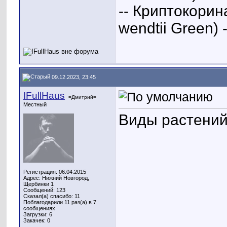
-- Криптокорин
wendtii Green) -
09.12.2023, 23:45
IFullHaus
=Дмитрий=
Местный
Виды растений
Регистрация: 06.04.2015
Адрес: Нижний Новгород,
Щербинки 1
Сообщений: 123
Сказал(а) спасибо: 11
Поблагодарили 11 раз(а) в 7
сообщениях
Загрузки: 6
Закачек: 0