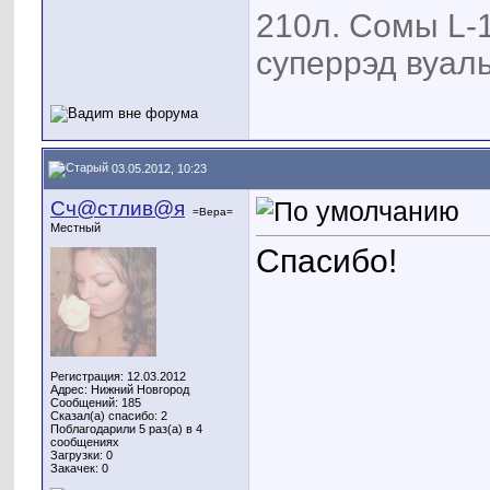
210л. Сомы L-1
суперрэд вуаль
03.05.2012, 10:23
Сч@стлив@я
=Вера=
Местный
Спасибо!
Регистрация: 12.03.2012
Адрес: Нижний Новгород
Сообщений: 185
Сказал(а) спасибо: 2
Поблагодарили 5 раз(а) в 4
сообщениях
Загрузки: 0
Закачек: 0