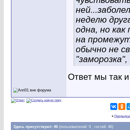
ней...заболе
неделю друга
одна, но ка
на промежут
обычно не с
"заморозка", 
Ответ мы так и
«
Предыдущ
Здесь присутствуют: 46
(пользователей: 0 , гостей: 46)