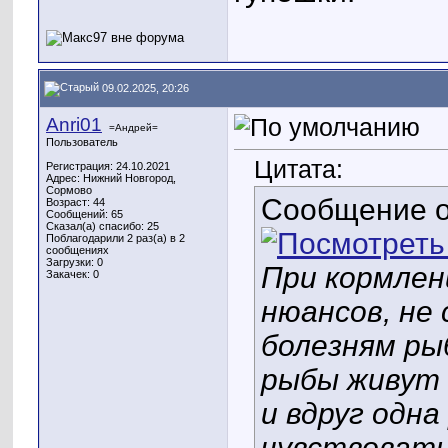
09.02.2025, 20:26
Anri01
=Андрей=
Пользователь
Цитата:
Регистрация: 24.10.2021
Адрес: Нижний Новгород,
Сормово
Сообщение 
Возраст: 44
Сообщений: 65
Сказал(а) спасибо: 25
Поблагодарили 2 раз(а) в 2
сообщениях
Загрузки: 0
При кормлен
Закачек: 0
нюансов, не
болезням рыб
рыбы живут 
и вдруг одна
чувствовать