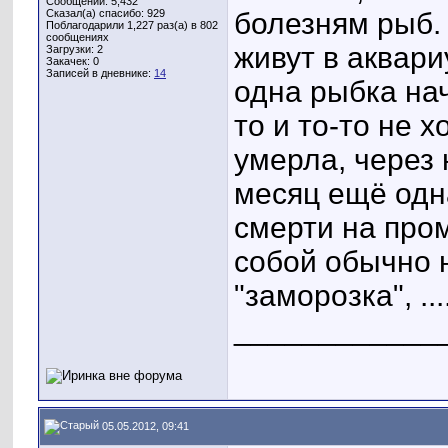
Сообщений: 5,432
Сказал(а) спасибо: 929
болезням рыб.
Поблагодарили 1,227 раз(а) в 802
сообщениях
живут в аквари
Загрузки: 2
Закачек: 0
Записей в дневнике:
14
одна рыбка нач
то и то-то не 
умерла, через 
месяц ещё одна
смерти на про
собой обычно 
"заморозка", ...
____________
05.05.2012, 09:41