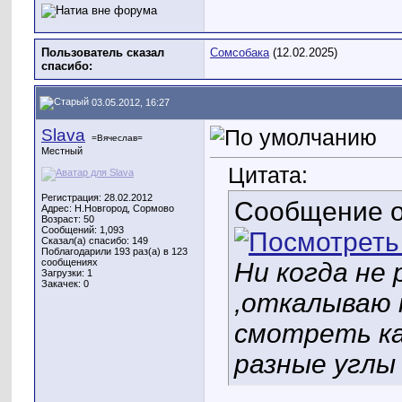
Пользователь сказал
Сомсобака
(12.02.2025)
cпасибо:
03.05.2012, 16:27
Slava
=Вячеслав=
Местный
Цитата:
Регистрация: 28.02.2012
Сообщение 
Адрес: Н.Новгород, Сормово
Возраст: 50
Сообщений: 1,093
Сказал(а) спасибо: 149
Поблагодарили 193 раз(а) в 123
сообщениях
Ни когда не
Загрузки: 1
Закачек: 0
,откалываю к
смотреть ка
разные углы