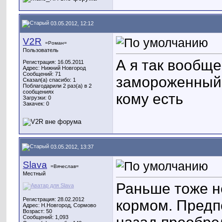
03.05.2012, 12:12
V2R
=Роман=
Пользователь
А я так вообще
Регистрация: 16.05.2011
Адрес: Нижний Новгород
Сообщений: 71
замороженный к
Сказал(а) спасибо: 1
Поблагодарили 2 раз(а) в 2
сообщениях
кому есть
Загрузки: 0
Закачек: 0
03.05.2012, 13:37
Slava
=Вячеслав=
Местный
Раньше тоже н
Регистрация: 28.02.2012
кормом. Предп
Адрес: Н.Новгород, Сормово
Возраст: 50
Сообщений: 1,093