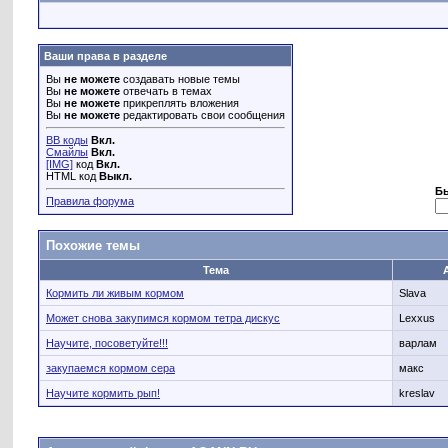
Ваши права в разделе
Вы
не можете
создавать новые темы
Вы
не можете
отвечать в темах
Вы
не можете
прикреплять вложения
Вы
не можете
редактировать свои сообщения
BB коды
Вкл.
Смайлы
Вкл.
[IMG]
код
Вкл.
HTML код
Выкл.
Б
Правила форума
Похожие темы
Тема
Кормить ли живым кормом
Slava
Может снова закупимся кормом тетра дискус
Lexxus
Научите, посоветуйте!!!
варлам
закупаемся кормом сера
макс
Научите кормить рып!
kreslav