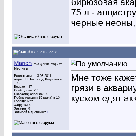
бирюзовая ака
75 л - анцистр
черные неоны,
03.05.2012, 22:33
Marion
=Сакулина Мария=
Местный
Мне тоже кажет
Регистрация: 13.03.2011
Адрес: Н.Новгород, Родионова
1992
грязи в аквар
Возраст: 47
Сообщений: 265
Сказал(а) спасибо: 30
куском едят ак
Поблагодарили 15 раз(а) в 13
сообщениях
Загрузки: 0
Закачек: 0
Записей в дневнике:
1