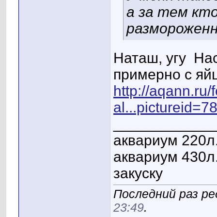
а за тем кт
размороженн
Наташ, угу
Нас
примерно с яй
http://aqann.ru/
al...pictureid=7
____________
аквариум 220л
аквариум 430л.
закуску
Последний раз ре
23:49
.