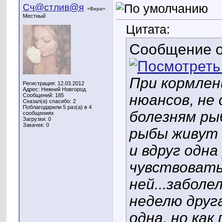
Сч@стлив@я
=Вера=
Местный
Цитата:
Сообщение 
При кормлен
Регистрация: 12.03.2012
Адрес: Нижний Новгород
нюансов, не
Сообщений: 185
Сказал(а) спасибо: 2
Поблагодарили 5 раз(а) в 4
болезням рыб
сообщениях
Загрузки: 0
Закачек: 0
рыбы живут 
и вдруг одна
чувствовать
ней...заболе
неделю друга
одна, но ка