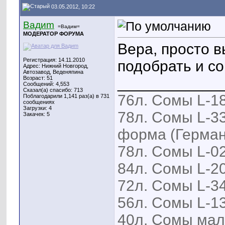
03.05.2012, 10:22
Вадиm
=Вадим=
МОДЕРАТОР ФОРУМА
Вера, просто 
Регистрация: 14.11.2010
подобрать и со
Адрес: Нижний Новгород,
Автозавод, Веденяпина
Возраст: 51
____________
Сообщений: 4,553
Сказал(а) спасибо: 713
76л. Сомы L-18
Поблагодарили 1,141 раз(а) в 731
сообщениях
Загрузки: 4
78л. Сомы L-33
Закачек: 5
форма (Герман
78л. Сомы L-02
84л. Сомы L-20
72л. Сомы L-34
56л. Сомы L-13
40л. Сомы мал