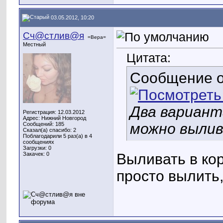
03.05.2012, 10:20
Сч@стлив@я
=Вера=
Местный
Цитата:
Сообщение 
Два вариант
Регистрация: 12.03.2012
Адрес: Нижний Новгород
можно вылив
Сообщений: 185
Сказал(а) спасибо: 2
Поблагодарили 5 раз(а) в 4
сообщениях
Загрузки: 0
Закачек: 0
Выливать в ко
просто вылить