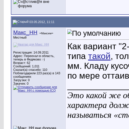
03.05.2012, 11:11
Макс_НН
=Максим=
Местный
Как вариант "2
Регистрация: 14.09.2011
типа
такой
, то
Адрес: Переехал в область,
теперь в Федяково :-)
Возраст: 62
мм. Кладу кусо
Сообщений: 1,011
Сказал(а) спасибо: 110
по мере оттаив
Поблагодарили 223 раз(а) в 143
сообщениях
Загрузки: 0
____________
Закачек: 0
Это какой же о
характера долж
называться «ст