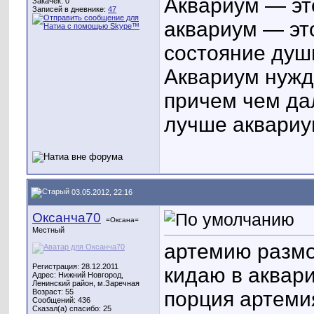
Аквариум — эт
Закачек: 0
Записей в дневнике:
47
аквариум — эт
состояние душ
Аквариум нужд
причем чем да
лучше аквариу
03.05.2012, 22:16
Оксанча70
=Оксана=
Местный
артемию размо
Регистрация: 28.12.2011
кидаю в аквар
Адрес: Нижний Новгород,
Ленинский район, м.Заречная
Возраст: 55
порция артеми
Сообщений: 436
Сказал(а) спасибо: 25