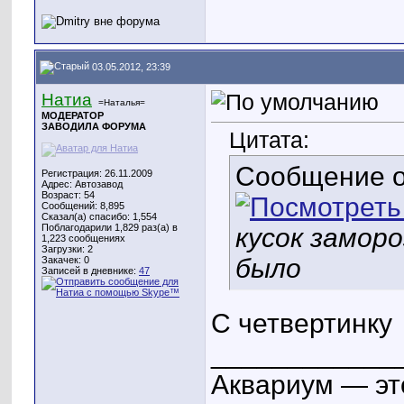
03.05.2012, 23:39
Натиа
=Наталья=
МОДЕРАТОР
ЗАВОДИЛА ФОРУМА
Цитата:
Сообщение 
Регистрация: 26.11.2009
Адрес: Автозавод
Возраст: 54
Сообщений: 8,895
Сказал(а) спасибо: 1,554
Поблагодарили 1,829 раз(а) в
кусок заморо
1,223 сообщениях
Загрузки: 2
было
Закачек: 0
Записей в дневнике:
47
С четвертинку
____________
Аквариум — эт