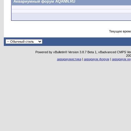
Аквариумный форум AQANN.RU
Текущее врем
Powered by vBulletin® Version 3.8.7 Beta 1, vBadvanced CMPS Vers
20
аквариумистика
|
аквариум форум
|
аквариум нн