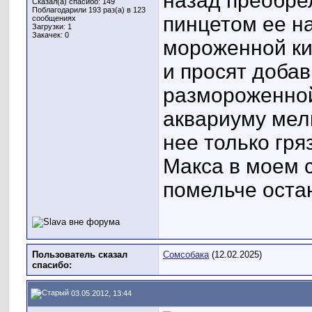
назад преобре
Сказал(а) спасибо: 149
Поблагодарили 193 раз(а) в 123
пинцетом ее на
сообщениях
Загрузки: 1
Закачек: 0
мороженной ки
и просят доба
размороженной
аквариуму мел
нее только гря
Макса в моем с
помельче остан
Пользователь сказал
Сомсобака
(12.02.2025)
cпасибо:
03.05.2012, 13:44