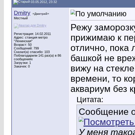
03.05.2012, 23:32
Dmitry
=Дмитрий=
Местный
Режу заморозк
Регистрация: 14.02.2011
прижимаю к пе
Адрес: станция метро
"Ленинская"
Возраст: 50
отлично, пока 
Сообщений: 799
Сказал(а) спасибо: 103
башкой не вреж
Поблагодарили 141 раз(а) в 86
сообщениях
Загрузки: 1
вижу на стекле
Закачек: 0
времени, то ко
аквариум без 
Цитата:
Сообщение 
У меня тако