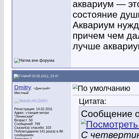
аквариум — эт
состояние душ
Аквариум нужд
причем чем да
лучше аквариу
03.05.2012, 23:47
Dmitry
=Дмитрий=
Местный
Цитата:
Регистрация: 14.02.2011
Сообщение 
Адрес: станция метро
"Ленинская"
Возраст: 50
Сообщений: 799
Сказал(а) спасибо: 103
Поблагодарили 141 раз(а) в 86
С четверти
сообщениях
Загрузки: 1