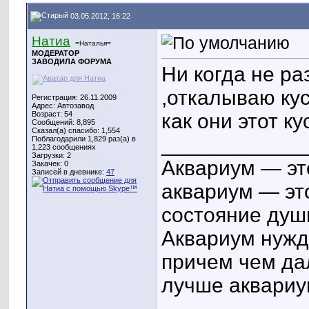
03.05.2012, 16:22
Натиа
=Наталья=
МОДЕРАТОР
ЗАВОДИЛА ФОРУМА
Ни когда не р
,откалываю кус
Регистрация: 26.11.2009
Адрес: Автозавод
Возраст: 54
как они этот к
Сообщений: 8,895
Сказал(а) спасибо: 1,554
____________
Поблагодарили 1,829 раз(а) в
1,223 сообщениях
Загрузки: 2
Аквариум — эт
Закачек: 0
Записей в дневнике:
47
аквариум — эт
состояние душ
Аквариум нужд
причем чем да
лучше аквариу