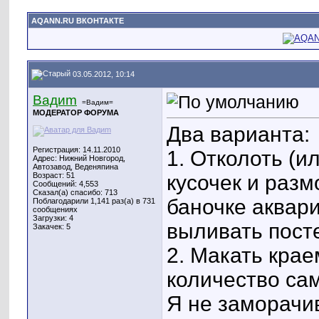
AQANN.RU ВКОНТАКТЕ
03.05.2012, 10:14
Вадиm
=Вадим=
МОДЕРАТОР ФОРУМА
Два варианта:
Регистрация: 14.11.2010
1. Отколоть (и
Адрес: Нижний Новгород,
Автозавод, Веденяпина
Возраст: 51
кусочек и разм
Сообщений: 4,553
Сказал(а) спасибо: 713
баночке аквар
Поблагодарили 1,141 раз(а) в 731
сообщениях
Загрузки: 4
выливать пост
Закачек: 5
2. Макать крае
количество са
Я не заморачи