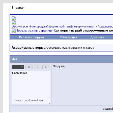
Главная
Правила форума
Новое на форуме
Живая лент
Нижегородский форум любителей аквариумистики
>
Аквариумис
Как кормить рыб замороженным ко
Все темы форума
Регистрация
Дневники
Аквариумные корма
Обсуждаем сухие, живые и тп корма
Чат
Загрузка...
Задава