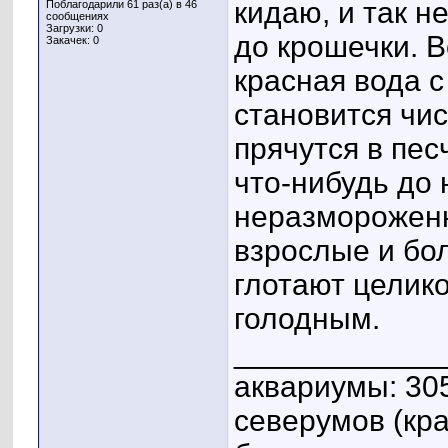
кидаю, и так н
Поблагодарили 61 раз(а) в 46
сообщениях
Загрузки: 0
до крошечки. В
Закачек: 0
красная вода с
становится чис
прячутся в пес
что-нибудь до 
неразмороженн
взрослые и бо
глотают целико
голодным.
____________
аквариумы: 305
северумов (кр