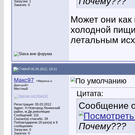
Почему???
Загрузки: 1
Закачек: 0
Может они как 
холодной пищи.
летальным исх
05.05.2012, 19:11
Макс97
=Марина и
Дмитрий=
Местный
Цитата:
Сообщение 
Регистрация: 05.03.2012
Адрес: Н.Новгород Ленинский
район, м.Дв.революции
Сообщений: 116
Сказал(а) спасибо: 28
Поблагодарили 18 раз(а) в 9
Почему???
сообщениях
Загрузки: 0
Закачек: 0