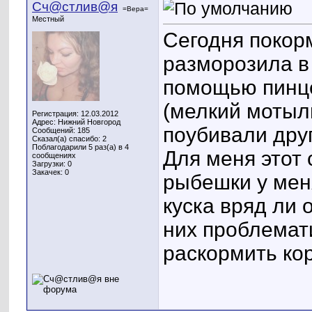
Сч@стлив@я
=Вера=
Местный
Сегодня покор
разморозила в 
помощью пинце
(мелкий мотыль
Регистрация: 12.03.2012
Адрес: Нижний Новгород
поубивали друг
Сообщений: 185
Сказал(а) спасибо: 2
Поблагодарили 5 раз(а) в 4
Для меня этот 
сообщениях
Загрузки: 0
Закачек: 0
рыбешки у мен
куска вряд ли 
них проблемати
раскормить ко