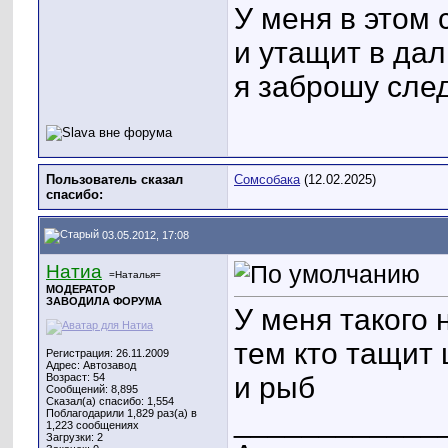
У меня в этом 
и утащит в дал
я заброшу сле
Пользователь сказал
Сомсобака
(12.02.2025)
cпасибо:
03.05.2012, 17:08
Натиа
=Наталья=
МОДЕРАТОР
ЗАВОДИЛА ФОРУМА
У меня такого 
тем кто тащит
Регистрация: 26.11.2009
Адрес: Автозавод
Возраст: 54
и рыб
Сообщений: 8,895
Сказал(а) спасибо: 1,554
____________
Поблагодарили 1,829 раз(а) в
1,223 сообщениях
Загрузки: 2