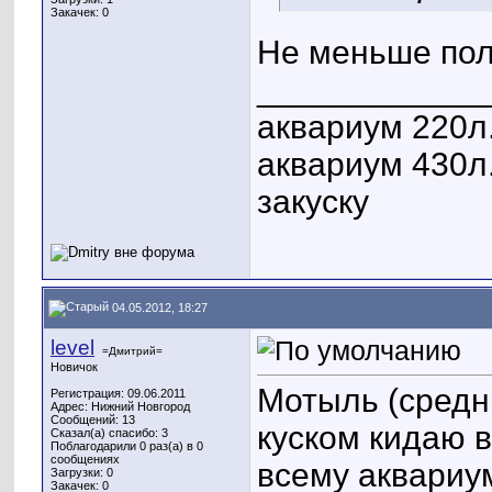
Закачек: 0
Не меньше по
____________
аквариум 220л
аквариум 430л.
закуску
04.05.2012, 18:27
level
=Дмитрий=
Новичок
Мотыль (сред
Регистрация: 09.06.2011
Адрес: Нижний Новгород
Сообщений: 13
куском кидаю в
Сказал(а) спасибо: 3
Поблагодарили 0 раз(а) в 0
сообщениях
всему аквариу
Загрузки: 0
Закачек: 0