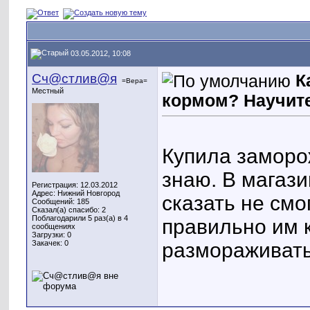
03.05.2012, 10:08
Сч@стлив@я
К
=Вера=
Местный
кормом? Научите
Купила заморо
знаю. В магаз
Регистрация: 12.03.2012
Адрес: Нижний Новгород
сказать не смо
Сообщений: 185
Сказал(а) спасибо: 2
Поблагодарили 5 раз(а) в 4
правильно им 
сообщениях
Загрузки: 0
размораживат
Закачек: 0