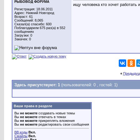
РЫБОВОД ФОРУМА
ищу человека кто хочет работать 
Регистрация: 18.06.2011
Адрес: Нижний Новгород
Возраст: 61
Сообщений: 8,065
Сказал(а) спасибо: 600
Поблагодарили 675 раз(а) в 552
сообщениях
Загрузки: 0
Закачек: 0
«
Предыдущ
Здесь присутствуют: 1
(пользователей: 0 , гостей: 1)
Ваши права в разделе
Вы
не можете
создавать новые темы
Вы
не можете
отвечать в темах
Вы
не можете
прикреплять вложения
Вы
не можете
редактировать свои сообщения
BB коды
Вкл.
Смайлы
Вкл.
[IMG]
код
Вкл.