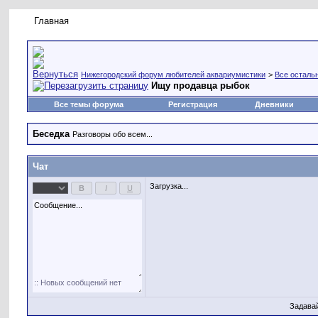
Главная
Правила форума
Новое на форуме
Живая лент
Нижегородский форум любителей аквариумистики
>
Все осталь
Ищу продавца рыбок
Все темы форума
Регистрация
Дневники
Беседка
Разговоры обо всем...
Чат
Загрузка...
Задава