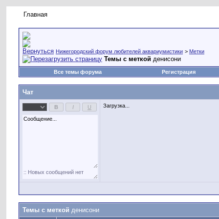
Главная
Правила форума
Новое на форуме
Живая лент
Нижегородский форум любителей аквариумистики
>
Метки
Темы с меткой
денисони
Все темы форума
Регистрация
Чат
Загрузка...
Темы с меткой
денисони