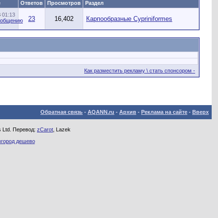
е
Ответов
Просмотров
Раздел
3
01:13
23
16,402
Карпообразные Cypriniformes
Как разместить рекламу \ стать спонсором -
Обратная связь
-
AQANN.ru
-
Архив
-
Реклама на сайте
-
Вверх
s Ltd. Перевод:
zCarot
, Lazek
вгород дешево