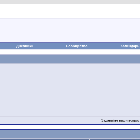
а
Статьи
Блоги
Группы
Чат
Видео
Файлы
Дневники
Сообщество
Календарь
Задавайте ваши вопрос