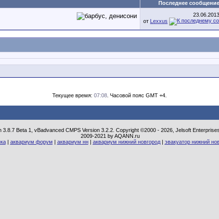
Последнее сообщени
23.06.201
от
Lexxus
Текущее время:
07:08
. Часовой пояс GMT +4.
n 3.8.7 Beta 1, vBadvanced CMPS Version 3.2.2. Copyright ©2000 - 2026, Jelsoft Enterprise
2009-2021 by AQANN.ru
ка
|
аквариум форум
|
аквариум нн
|
аквариум нижний новгород
|
эвакуатор нижний но